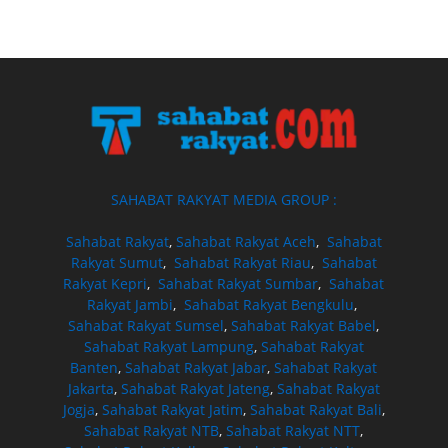
SAHABAT RAKYAT MEDIA GROUP :
Sahabat Rakyat
,
Sahabat Rakyat Aceh
,
Sahabat
Rakyat Sumut
,
Sahabat Rakyat Riau
,
Sahabat
Rakyat Kepri
,
Sahabat Rakyat Sumbar
,
Sahabat
Rakyat Jambi
,
Sahabat Rakyat Bengkulu
,
Sahabat Rakyat Sumsel
,
Sahabat Rakyat Babel
,
Sahabat Rakyat Lampung
,
Sahabat Rakyat
Banten
,
Sahabat Rakyat Jabar
,
Sahabat Rakyat
Jakarta
,
Sahabat Rakyat Jateng
,
Sahabat Rakyat
Jogja
,
Sahabat Rakyat Jatim
,
Sahabat Rakyat Bali
,
Sahabat Rakyat NTB
,
Sahabat Rakyat NTT
,