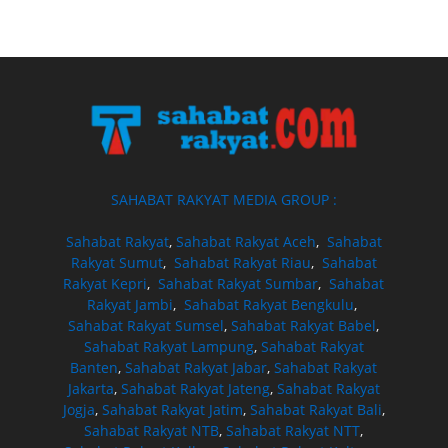
SAHABAT RAKYAT MEDIA GROUP :
Sahabat Rakyat
,
Sahabat Rakyat Aceh
,
Sahabat
Rakyat Sumut
,
Sahabat Rakyat Riau
,
Sahabat
Rakyat Kepri
,
Sahabat Rakyat Sumbar
,
Sahabat
Rakyat Jambi
,
Sahabat Rakyat Bengkulu
,
Sahabat Rakyat Sumsel
,
Sahabat Rakyat Babel
,
Sahabat Rakyat Lampung
,
Sahabat Rakyat
Banten
,
Sahabat Rakyat Jabar
,
Sahabat Rakyat
Jakarta
,
Sahabat Rakyat Jateng
,
Sahabat Rakyat
Jogja
,
Sahabat Rakyat Jatim
,
Sahabat Rakyat Bali
,
Sahabat Rakyat NTB
,
Sahabat Rakyat NTT
,