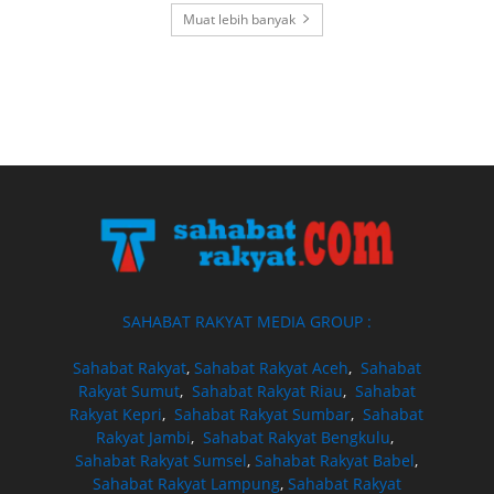
Muat lebih banyak
SAHABAT RAKYAT MEDIA GROUP :
Sahabat Rakyat
,
Sahabat Rakyat Aceh
,
Sahabat
Rakyat Sumut
,
Sahabat Rakyat Riau
,
Sahabat
Rakyat Kepri
,
Sahabat Rakyat Sumbar
,
Sahabat
Rakyat Jambi
,
Sahabat Rakyat Bengkulu
,
Sahabat Rakyat Sumsel
,
Sahabat Rakyat Babel
,
Sahabat Rakyat Lampung
,
Sahabat Rakyat