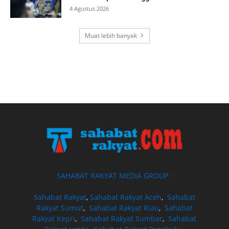
4 Agustus 2026
Muat lebih banyak
SAHABAT RAKYAT MEDIA GROUP :
Sahabat Rakyat
,
Sahabat Rakyat Aceh
,
Sahabat
Rakyat Sumut
,
Sahabat Rakyat Riau
,
Sahabat
Rakyat Kepri
,
Sahabat Rakyat Sumbar
,
Sahabat