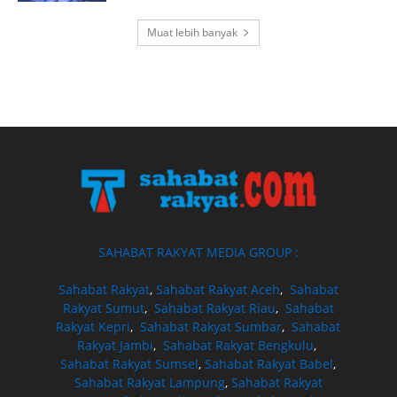
Muat lebih banyak
SAHABAT RAKYAT MEDIA GROUP :
Sahabat Rakyat
,
Sahabat Rakyat Aceh
,
Sahabat
Rakyat Sumut
,
Sahabat Rakyat Riau
,
Sahabat
Rakyat Kepri
,
Sahabat Rakyat Sumbar
,
Sahabat
Rakyat Jambi
,
Sahabat Rakyat Bengkulu
,
Sahabat Rakyat Sumsel
,
Sahabat Rakyat Babel
,
Sahabat Rakyat Lampung
,
Sahabat Rakyat