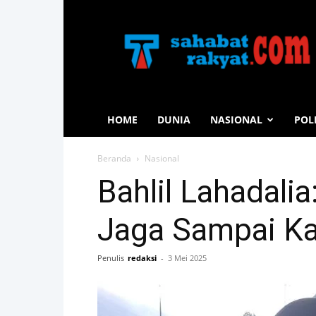
Sahabat
Rakyat
HOME
DUNIA
NASIONAL
POL
Beranda
Nasional
Bahlil Lahadali
Jaga Sampai Ka
Penulis
redaksi
-
3 Mei 2025