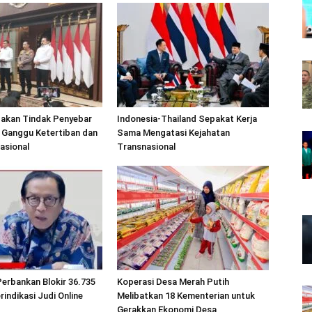
 akan Tindak Penyebar
Indonesia-Thailand Sepakat Kerja
 Ganggu Ketertiban dan
Sama Mengatasi Kejahatan
Nasional
Transnasional
erbankan Blokir 36.735
Koperasi Desa Merah Putih
rindikasi Judi Online
Melibatkan 18 Kementerian untuk
Gerakkan Ekonomi Desa