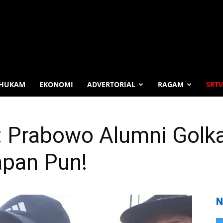
HUKAM
EKONOMI
ADVERTORIAL
RAGAM
SRTV
a: Prabowo Alumni Golk
pan Pun!
N