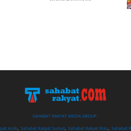
SAHABAT RAKYAT MEDIA GROUP :
kyat Aceh
,
Sahabat Rakyat Sumut
,
Sahabat Rakyat Riau
,
Sahabat R