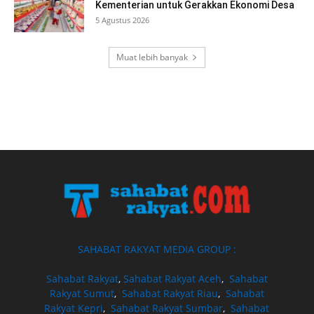
Kementerian untuk Gerakkan Ekonomi Desa
5 Agustus 2026
Muat lebih banyak
SAHABAT RAKYAT MEDIA GROUP :
Sahabat Rakyat
,
Sahabat Rakyat Aceh
,
Sahabat
Rakyat Sumut
,
Sahabat Rakyat Riau
,
Sahabat
Rakyat Kepri
,
Sahabat Rakyat Sumbar
,
Sahabat