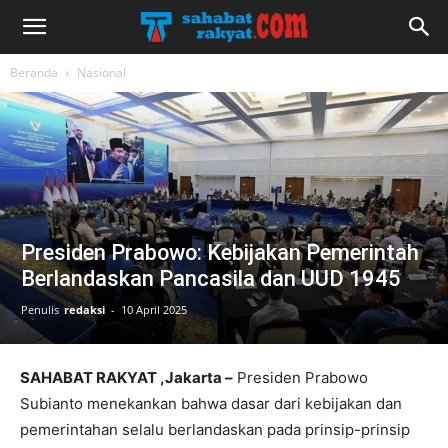
Beranda
Nasional
Presiden Prabowo: Kebijakan Pemerintah
Berlandaskan Pancasila dan UUD 1945
Penulis
redaksi
-
10 April 2025
SAHABAT RAKYAT ,Jakarta –
Presiden Prabowo
Subianto menekankan bahwa dasar dari kebijakan dan
pemerintahan selalu berlandaskan pada prinsip-prinsip