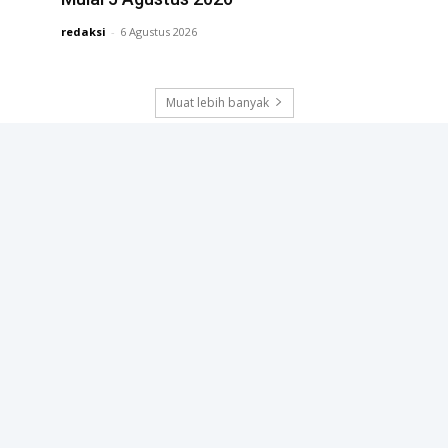
redaksi
-
6 Agustus 2026
Muat lebih banyak
POLHUKAM
IFP Perkuat Pembelajaran Inklusif bagi
Murid Berkebutuhan Khusus
4 Agustus 2026
Menag: Zikir Kebangsaan Perkuat Persatuan
Menuju Indonesia Berdaulat
3 Agustus 2026
Kemenkes Perkuat Data Kesehatan Nasional
lewat Integrasi SatuSehat dan Dukcapil
4 Agustus 2026