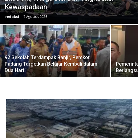
Kewaspadaan
redaksi
-
7 Agustus 2026
92 Sekolah Terdampak Banjir, Pemkot
Padang Targetkan Belajar Kembali dalam
Pemerint
Dua Hari
Berlangs